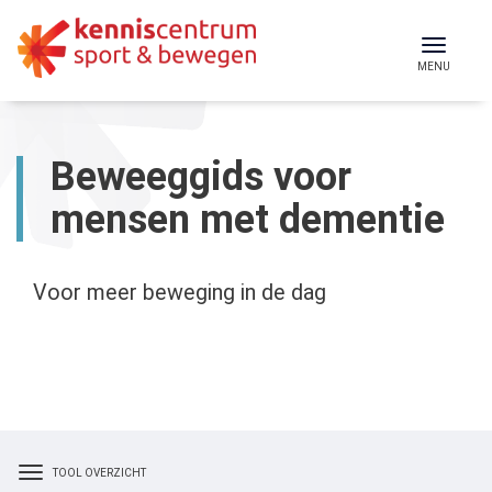
Skip
to
Toggl
MENU
content
naviga
Beweeggids voor
mensen met dementie
Voor meer beweging in de dag
TOOL OVERZICHT
Toggle