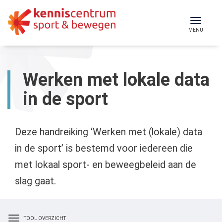
Skip
to
Toggl
MENU
content
naviga
Werken met lokale data
in de sport
Deze handreiking ‘Werken met (lokale) data
in de sport’ is bestemd voor iedereen die
met lokaal sport- en beweegbeleid aan de
slag gaat.
TOOL OVERZICHT
Toggle